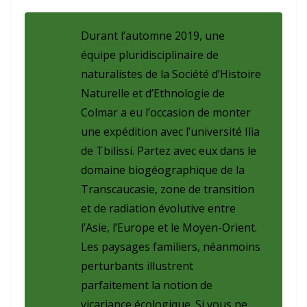
Durant l’automne 2019, une
équipe pluridisciplinaire de
naturalistes de la Société d’Histoire
Naturelle et d’Ethnologie de
Colmar a eu l’occasion de monter
une expédition avec l’université Ilia
de Tbilissi. Partez avec eux dans le
domaine biogéographique de la
Transcaucasie, zone de transition
et de radiation évolutive entre
l’Asie, l’Europe et le Moyen-Orient.
Les paysages familiers, néanmoins
perturbants illustrent
parfaitement la notion de
vicariance écologique. Si vous ne